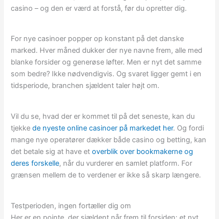
casino – og den er værd at forstå, før du opretter dig.
For nye casinoer popper op konstant på det danske
marked. Hver måned dukker der nye navne frem, alle med
blanke forsider og generøse løfter. Men er nyt det samme
som bedre? Ikke nødvendigvis. Og svaret ligger gemt i en
tidsperiode, branchen sjældent taler højt om.
Vil du se, hvad der er kommet til på det seneste, kan du
tjekke
de nyeste online casinoer på markedet her
. Og fordi
mange nye operatører dækker både casino og betting, kan
det betale sig at have et
overblik over bookmakerne og
deres forskelle
, når du vurderer en samlet platform. For
grænsen mellem de to verdener er ikke så skarp længere.
Testperioden, ingen fortæller dig om
Her er en pointe, der sjældent når frem til forsiden: et nyt