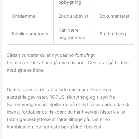
opbygning
Omdømme
Endnu ubevist
Dokumenteret
Kan være
Betalingsmetoder
Bredt udvalg
begrænsede
Sådan vurderer du et nyt casino fornuftigt
Pointen er ikke at undgå nye casinoer. Den er at gå til dem
med øjnene åbne.
Dansk licens er det absolutte minimum. Den sikrer
skattefrie gevinster, ROFUS-tilknytning og tilsyn fra
Spillemyndigheden. Spiller du på et nyt casino uden dansk
licens, fordobler du risikoen: du har hverken historik eller
forbrugerbeskyttelse at falde tilbage på. Det er en
kombination, de færreste bør gå ind i bevidst.