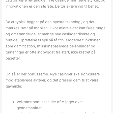
Lad os være retfærdige. Nye casinoer har reelle styrker, og
innovationen er den største. De tør skære ind til benet.
De er typisk bygget på den nyeste teknologi, og det
mærkes især på mobilen. Hvor ældre sider kan føles tunge
og omstændelige, er mange nye casinoer direkte og
hurtige. Oprettelse til spil på få trin. Moderne funktioner
som gamification, missionsbaserede belønninger og
turneringer er ofte indbygget fra start, ikke klistret på
bagefter.
Og så er der bonusserne. Nye casinoer skal konkurrere
mod etablerede aktører, og det presser dem til at være
gavmilde:
Velkomstbonusser, der ofte ligger over
gennemsnittet