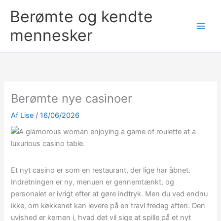
Berømte og kendte
mennesker
Berømte nye casinoer
Af
Lise
/
16/06/2026
Et nyt casino er som en restaurant, der lige har åbnet.
Indretningen er ny, menuen er gennemtænkt, og
personalet er ivrigt efter at gøre indtryk. Men du ved endnu
ikke, om køkkenet kan levere på en travl fredag aften. Den
uvished er kernen i, hvad det vil sige at spille på et nyt