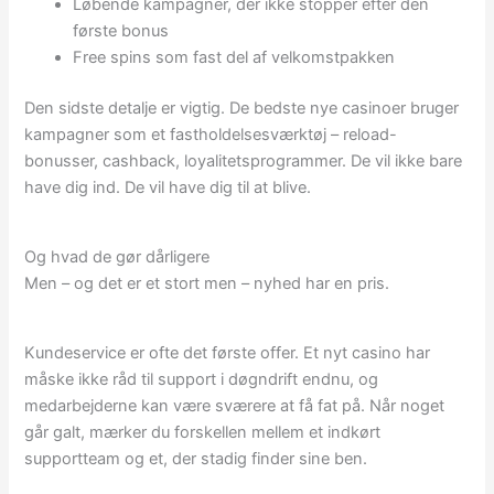
Løbende kampagner, der ikke stopper efter den
første bonus
Free spins som fast del af velkomstpakken
Den sidste detalje er vigtig. De bedste nye casinoer bruger
kampagner som et fastholdelsesværktøj – reload-
bonusser, cashback, loyalitetsprogrammer. De vil ikke bare
have dig ind. De vil have dig til at blive.
Og hvad de gør dårligere
Men – og det er et stort men – nyhed har en pris.
Kundeservice er ofte det første offer. Et nyt casino har
måske ikke råd til support i døgndrift endnu, og
medarbejderne kan være sværere at få fat på. Når noget
går galt, mærker du forskellen mellem et indkørt
supportteam og et, der stadig finder sine ben.