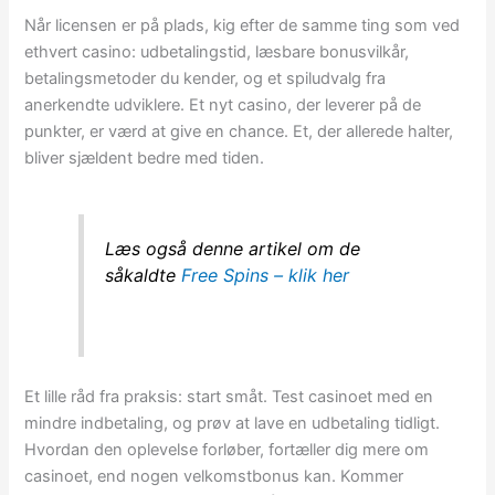
Når licensen er på plads, kig efter de samme ting som ved
ethvert casino: udbetalingstid, læsbare bonusvilkår,
betalingsmetoder du kender, og et spiludvalg fra
anerkendte udviklere. Et nyt casino, der leverer på de
punkter, er værd at give en chance. Et, der allerede halter,
bliver sjældent bedre med tiden.
Læs også denne artikel om de
såkaldte
Free Spins – klik her
Et lille råd fra praksis: start småt. Test casinoet med en
mindre indbetaling, og prøv at lave en udbetaling tidligt.
Hvordan den oplevelse forløber, fortæller dig mere om
casinoet, end nogen velkomstbonus kan. Kommer