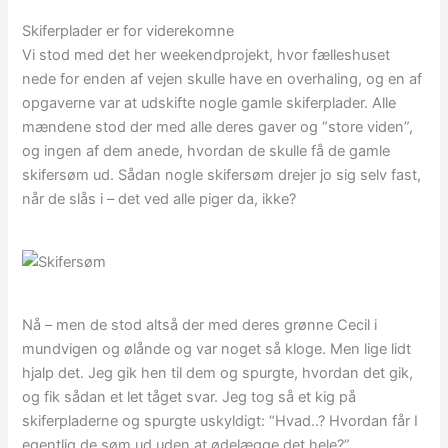
Skiferplader er for viderekomne
Vi stod med det her weekendprojekt, hvor fælleshuset
nede for enden af vejen skulle have en overhaling, og en af
opgaverne var at udskifte nogle gamle skiferplader. Alle
mændene stod der med alle deres gaver og “store viden”,
og ingen af dem anede, hvordan de skulle få de gamle
skifersøm ud. Sådan nogle skifersøm drejer jo sig selv fast,
når de slås i – det ved alle piger da, ikke?
Nå – men de stod altså der med deres grønne Cecil i
mundvigen og ølånde og var noget så kloge. Men lige lidt
hjalp det. Jeg gik hen til dem og spurgte, hvordan det gik,
og fik sådan et let tåget svar. Jeg tog så et kig på
skiferpladerne og spurgte uskyldigt: “Hvad..? Hvordan får I
egentlig de søm ud uden at ødelægge det hele?”.