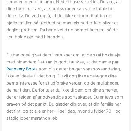
sammen med dine børn. Nede i husets kælder. Du ved, at
dine børn har lært, at sportsskader kan være fatale for
deres liv. Du ved også, at det ikke er forbudt at bruge
hjælpemidler, så træthed og muskelsmerter ikke bliver et
dagligt problem. Du har givet dine børn et kamera, så de
kan holde øje med hinanden.
Du har også givet dem instrukser om, at de skal holde øje
med hinanden: Det kan jo godt tænkes, at det gamle par
Recovery Boot
s som din datter bruger som soveunderlag,
ikke er ideelle til det brug. Du vil dog ikke ødelægge dine
børns interesse for at udforske verden og de muligheder,
de har i den. Derfor taler du ikke til dem om dine smerter,
der er følgen af unødvendige sportsskader. Du er tavs som
graven på det punkt. Du glæder dig over, at din familie har
det fint, og at alle er her – lige i dag, hvor du fylder 70 – og
stadig løber marathon løb.