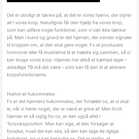
Det er utroligt at tænke på, at det er vores hjerne, der styrer
alt i vores krop. Naturligvis får den hjælp fra vores krop,
som kan udføre nogle funktioner, som vi slet ikke tænker
på. Men i bund og grund er det hjernen, der sender signaler
til kroppen om, at den skal gøre noget. Fx at producere
hormoner eller få musklerne til at trække sig sammen, så vi
kan bruge vores krop. Hjernen har altså et kæmpe lager –
adskillige TB må det være – som kan få den til at aktivere
kropsfunktionerne.
Humor er hukommelse
Fx er det hjernens hukommelse, der fortæller os, at vi skal
le, når vi hører noget, der er værd at grine af. Men fordi
hjernen er så vigtig for os, er den også altid i
’forsvarsposition’. Man kan sige, at den forsøger at
forudse, hvad der kan ske, så den kan tage de rigtige
forbehold, og vi kan beskytte os. Det er derfor, at