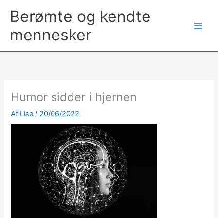
Berømte og kendte
mennesker
Humor sidder i hjernen
Af
Lise
/
20/06/2022