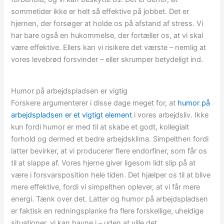
sommetider ikke er helt så effektive på jobbet. Det er
hjernen, der forsøger at holde os på afstand af stress. Vi
har bare også en hukommelse, der fortæller os, at vi skal
være effektive. Ellers kan vi risikere det værste – nemlig at
vores levebrød forsvinder – eller skrumper betydeligt ind.
Humor på arbejdspladsen er vigtig
Forskere argumenterer i disse dage meget for, at
humor på
arbejdspladsen er et vigtigt element
i vores arbejdsliv. Ikke
kun fordi humor er med til at skabe et godt, kollegialt
forhold og dermed et bedre arbejdsklima. Simpelthen fordi
latter bevirker, at vi producerer flere endorfiner, som får os
til at slappe af. Vores hjerne giver ligesom lidt slip på at
være i forsvarsposition hele tiden. Det hjælper os til at blive
mere effektive, fordi vi simpelthen oplever, at vi får mere
energi. Tænk over det. Latter og humor på arbejdspladsen
er faktisk en redningsplanke fra flere forskellige, uheldige
situationer, vi kan havne i – uden at ville det.