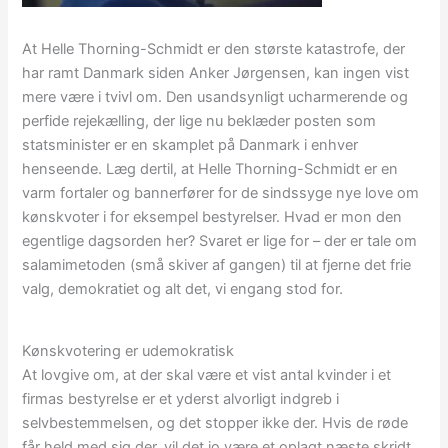
At Helle Thorning-Schmidt er den største katastrofe, der
har ramt Danmark siden Anker Jørgensen, kan ingen vist
mere være i tvivl om. Den usandsynligt ucharmerende og
perfide rejekælling, der lige nu beklæder posten som
statsminister er en skamplet på Danmark i enhver
henseende. Læg dertil, at Helle Thorning-Schmidt er en
varm fortaler og bannerfører for de sindssyge nye love om
kønskvoter i for eksempel bestyrelser. Hvad er mon den
egentlige dagsorden her? Svaret er lige for – der er tale om
salamimetoden (små skiver af gangen) til at fjerne det frie
valg, demokratiet og alt det, vi engang stod for.
Kønskvotering er udemokratisk
At lovgive om, at der skal være et vist antal kvinder i et
firmas bestyrelse er et yderst alvorligt indgreb i
selvbestemmelsen, og det stopper ikke der. Hvis de røde
får held med sig der, vil det jo være et oplagt næste skridt