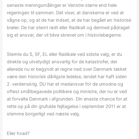
seneste meningsmålinger er Venstre større end hele
regeringen til sammen. Det viser, at danskerne er ved at
vågne op, og at de har indset, at de har begået en historisk
brøler. De har stemt rødt eller Radikalt og dermed pådraget
sig et ansvar, der vil blive skrevet om i historiebøgerne.
Stemte du S, SF, EL eller Radikale ved sidste valg, er du
direkte og utvetydigt ansvarlig for de katastrofer, der
allerede nu er begyndt at regne ned over Danmark takket
være den historisk dårligste ledelse, landet har haft siden
2. verdenskrig. DU har et medansvar for de umodne og
oftest småtbegavede politikere og ministre, der nu er ved
at forvalte Danmark i afgrunden. Din eneste chance for at
rette op på din grufulde fejltagelse i september 2011 er at
stemme borgerligt ved næste valg.
Eller hvad?