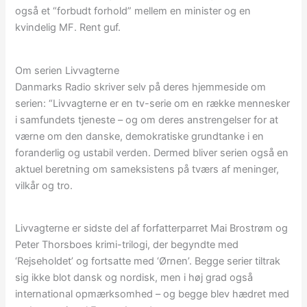
også et “forbudt forhold” mellem en minister og en
kvindelig MF. Rent guf.
Om serien Livvagterne
Danmarks Radio skriver selv på deres hjemmeside om
serien: “Livvagterne er en tv-serie om en række mennesker
i samfundets tjeneste – og om deres anstrengelser for at
værne om den danske, demokratiske grundtanke i en
foranderlig og ustabil verden. Dermed bliver serien også en
aktuel beretning om sameksistens på tværs af meninger,
vilkår og tro.
Livvagterne er sidste del af forfatterparret Mai Brostrøm og
Peter Thorsboes krimi-trilogi, der begyndte med
‘Rejseholdet’ og fortsatte med ‘Ørnen’. Begge serier tiltrak
sig ikke blot dansk og nordisk, men i høj grad også
international opmærksomhed – og begge blev hædret med