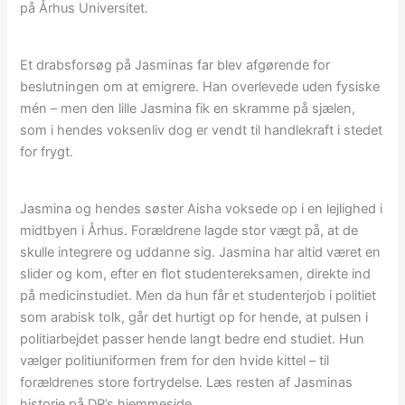
på Århus Universitet.
Et drabsforsøg på Jasminas far blev afgørende for
beslutningen om at emigrere. Han overlevede uden fysiske
mén – men den lille Jasmina fik en skramme på sjælen,
som i hendes voksenliv dog er vendt til handlekraft i stedet
for frygt.
Jasmina og hendes søster Aisha voksede op i en lejlighed i
midtbyen i Århus. Forældrene lagde stor vægt på, at de
skulle integrere og uddanne sig. Jasmina har altid været en
slider og kom, efter en flot studentereksamen, direkte ind
på medicinstudiet. Men da hun får et studenterjob i politiet
som arabisk tolk, går det hurtigt op for hende, at pulsen i
politiarbejdet passer hende langt bedre end studiet. Hun
vælger politiuniformen frem for den hvide kittel – til
forældrenes store fortrydelse. Læs resten af Jasminas
historie på DR’s hjemmeside.