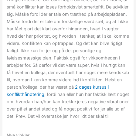
små konflikter kan løses forholdsvist smertefrit. De udvikler
sig. Måske fordi der er tale om træthed på arbejdspladsen.
Måske fordi der er tale om forskellige værdisæt, og at I ikke
har fået gjort det klart overfor hinanden, hvad I vægter,
hvad der har prioritet, og hvordan I tænker, at I skal komme
videre. Konflikten kan optrappes. Og det kan blive rigtigt
farligt. Ikke kun for jer og på det personlige og
følelsesmæssige plan. Faktisk også for virksomheden I
arbejder for. Så derfor vil det være super, hvis I hurtigt kan
få hevet en kollega, der eventuelt har noget mere kendskab
til, hvordan I kan komme videre ind i konflikten. Helst en
person/kollega, der har været på
2 dages kursus i
konflikthåndtering
, fordi han eller hun har faktisk lært noget
om, hvordan han/hun kan trække jeres negative vibrationer
over på et andet sted og få noget positivt for jer alle ud af
det. Prøv. Det vil overraske jer, hvor lidt der skal til.
Nye vinkler