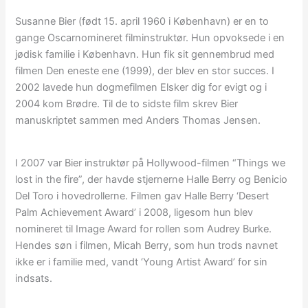
Susanne Bier (født 15. april 1960 i København) er en to
gange Oscarnomineret filminstruktør. Hun opvoksede i en
jødisk familie i København. Hun fik sit gennembrud med
filmen Den eneste ene (1999), der blev en stor succes. I
2002 lavede hun dogmefilmen Elsker dig for evigt og i
2004 kom Brødre. Til de to sidste film skrev Bier
manuskriptet sammen med Anders Thomas Jensen.
I 2007 var Bier instruktør på Hollywood-filmen “Things we
lost in the fire”, der havde stjernerne Halle Berry og Benicio
Del Toro i hovedrollerne. Filmen gav Halle Berry ‘Desert
Palm Achievement Award’ i 2008, ligesom hun blev
nomineret til Image Award for rollen som Audrey Burke.
Hendes søn i filmen, Micah Berry, som hun trods navnet
ikke er i familie med, vandt ‘Young Artist Award’ for sin
indsats.