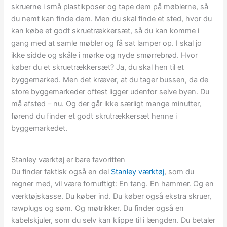
skruerne i små plastikposer og tape dem på møblerne, så
du nemt kan finde dem. Men du skal finde et sted, hvor du
kan købe et godt skruetrækkersæt, så du kan komme i
gang med at samle møbler og få sat lamper op. I skal jo
ikke sidde og skåle i mørke og nyde smørrebrød. Hvor
køber du et skruetrækkersæt? Ja, du skal hen til et
byggemarked. Men det kræver, at du tager bussen, da de
store byggemarkeder oftest ligger udenfor selve byen. Du
må afsted – nu. Og der går ikke særligt mange minutter,
førend du finder et godt skrutrækkersæt henne i
byggemarkedet.
Stanley værktøj er bare favoritten
Du finder faktisk også en del
Stanley værktøj
, som du
regner med, vil være fornuftigt: En tang. En hammer. Og en
værktøjskasse. Du køber ind. Du køber også ekstra skruer,
rawplugs og søm. Og møtrikker. Du finder også en
kabelskjuler, som du selv kan klippe til i længden. Du betaler