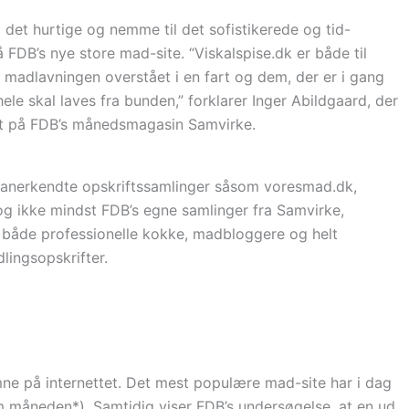
 det hurtige og nemme til det sofistikerede og tid-
 FDB’s nye store mad-site. “Viskalspise.dk er både til
e madlavningen overstået i en fart og dem, der er i gang
le skal laves fra bunden,” forklarer Inger Abildgaard, der
et på FDB’s månedsmagasin Samvirke.
a anerkendte opskriftssamlinger såsom voresmad.dk,
ikke mindst FDB’s egne samlinger fra Samvirke,
il både professionelle kokke, madbloggere og helt
lingsopskrifter.
ne på internettet. Det mest populære mad-site har i dag
m måneden*). Samtidig viser FDB’s undersøgelse, at en ud