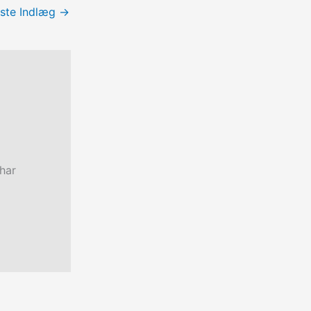
ste Indlæg
→
har