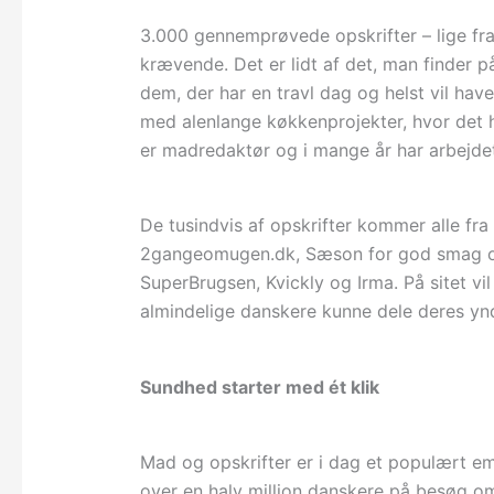
3.000 gennemprøvede opskrifter – lige fra
krævende. Det er lidt af det, man finder på
dem, der har en travl dag og helst vil hav
med alenlange køkkenprojekter, hvor det he
er madredaktør og i mange år har arbejd
De tusindvis af opskrifter kommer alle fr
2gangeomugen.dk, Sæson for god smag og 
SuperBrugsen, Kvickly og Irma. På sitet v
almindelige danskere kunne dele deres ynd
Sundhed starter med ét klik
Mad og opskrifter er i dag et populært em
over en halv million danskere på besøg o