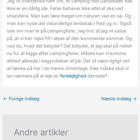
Jeg vil overbevise ham om, at camping ved Gardasøen slet
ikke er en dårlig ide. Ferier behøver ikke altid at ske ved
strandene. Man kan lære meget om naturen ved en sø. Og
man kan nyde det vidunderlige landskab i fred og ro. Også
selv om man er på campingferie. Jeg tror, at jeg vil satse
på, at vi kan rejse frit i løbet af den kommende sommer. Og
ved du, hvad det betyder? Det betyder, at jeg skal på nettet
nu for at kigge efter campingferier. Måske kan vi komme
afsted allerede i begyndelsen af juli. Det vil være rigtigt rart
at tænke på her i de mørke vinterdage. Eller måske skal vi
se nærmere på at leje en
ferielejlighed
dernede?
←
Forrige Indlæg
Næste Indlæg
→
Andre artikler