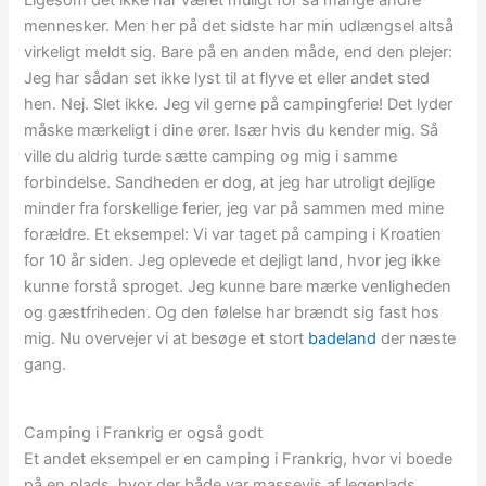
Ligesom det ikke har været muligt for så mange andre
mennesker. Men her på det sidste har min udlængsel altså
virkeligt meldt sig. Bare på en anden måde, end den plejer:
Jeg har sådan set ikke lyst til at flyve et eller andet sted
hen. Nej. Slet ikke. Jeg vil gerne på campingferie! Det lyder
måske mærkeligt i dine ører. Især hvis du kender mig. Så
ville du aldrig turde sætte camping og mig i samme
forbindelse. Sandheden er dog, at jeg har utroligt dejlige
minder fra forskellige ferier, jeg var på sammen med mine
forældre. Et eksempel: Vi var taget på camping i Kroatien
for 10 år siden. Jeg oplevede et dejligt land, hvor jeg ikke
kunne forstå sproget. Jeg kunne bare mærke venligheden
og gæstfriheden. Og den følelse har brændt sig fast hos
mig. Nu overvejer vi at besøge et stort
badeland
der næste
gang.
Camping i Frankrig er også godt
Et andet eksempel er en camping i Frankrig, hvor vi boede
på en plads, hvor der både var massevis af legeplads,