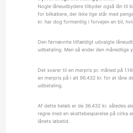
Nogle låneudbydere tilbyder også lån til bi
for bilkøbere, der ikke lige står med penge 
kr. har dog formentlig i forvejen en bil, h
Den førnævnte tilfældigt udvalgte låneudb
udbetaling. Men så ender den månedlige yde
Det svarer til en merpris pr. måned på 1.14
en merpris på i alt 96.432 kr. for at låne 
udbetaling.
Af dette beløb er de 36.432 kr. således a
regne med en skattebesparelse på cirka en t
lånets løbetid.