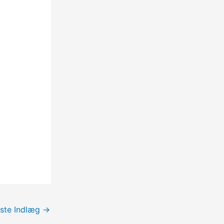
ste Indlæg
→