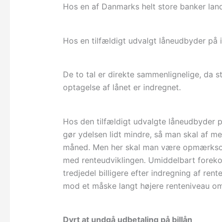
Hos en af Danmarks helt store banker lan
Hos en tilfældigt udvalgt låneudbyder på i
De to tal er direkte sammenlignelige, da s
optagelse af lånet er indregnet.
Hos den tilfældigt udvalgte låneudbyder p
gør ydelsen lidt mindre, så man skal af me
måned. Men her skal man være opmærksom 
med renteudviklingen. Umiddelbart forekom
tredjedel billigere efter indregning af ren
mod et måske langt højere renteniveau om
Dyrt at undgå udbetaling på billån