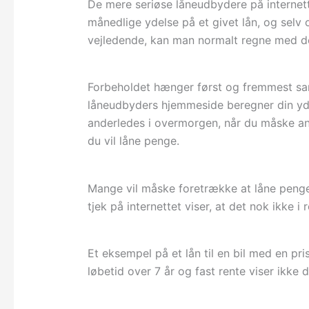
De mere seriøse låneudbydere på internette
månedlige ydelse på et givet lån, og selv
vejledende, kan man normalt regne med de
Forbeholdet hænger først og fremmest sa
låneudbyders hjemmeside beregner din yde
anderledes i overmorgen, når du måske ans
du vil låne penge.
Mange vil måske foretrække at låne penge 
tjek på internettet viser, at det nok ikke i 
Et eksempel på et lån til en bil med en pr
løbetid over 7 år og fast rente viser ikke 