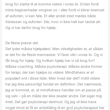
brug for støtte til at komme videre i vores liv. Enten fordi
triste begivenheder omgiver os – eller fordi vi bliver bremset
af euforien, vi kan føle. Et eller andet sted mødes både
tristessen og euforien: Dér, hvor vi ikke helt kan tackle alt.
Og vi har derfor brug for hjælp.
De fleste prøver det
Det lyder måske hjælpeløst. Men virkeligheden er, at sådan
er det for de fleste mennesker. Vi farer vild i vores liv. Og vi
får brug for hjælp. Og hvilken hjælp har vi så brug for?
Måske coaching. Måske psykoterapi. Måske andre former
for terapi, der kan hjælpe os videre: Mindfulness er et
populært ord i disse tider. Men hvad der det? Indtil videre
har jeg ikke personligt fundet en definition. Det nærmeste,
jeg er kommet, er, at mindfulness handler om at passe på
sig selv – på en måde der ikke skader andre. Det siger mig
intet. Det gør psykoterapi derimod. Og jeg vil ikke have
noget imod at få en anbefaling til en god psykoterapeut her