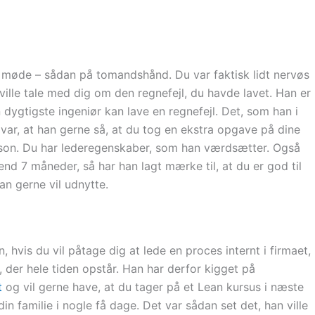
lille møde – sådan på tomandshånd. Du var faktisk lidt nervøs
e ville tale med dig om den regnefejl, du havde lavet. Han er
 dygtigste ingeniør kan lave en regnefejl. Det, som han i
 var, at han gerne så, at du tog en ekstra opgave på dine
erson. Du har lederegenskaber, som han værdsætter. Også
end 7 måneder, så har han lagt mærke til, at du er god til
an gerne vil udnytte.
n, hvis du vil påtage dig at lede en proces internt i firmaet,
r, der hele tiden opstår. Han har derfor kigget på
t
og vil gerne have, at du tager på et Lean kursus i næste
n familie i nogle få dage. Det var sådan set det, han ville