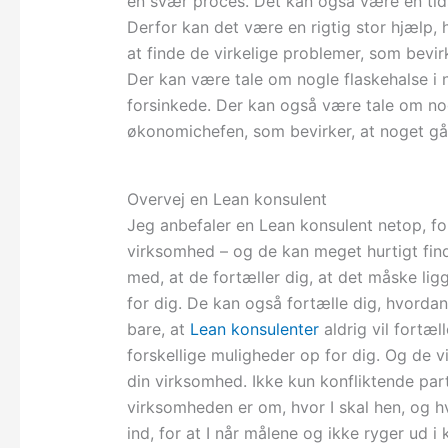
en svær proces. Det kan også være en tids
Derfor kan det være en rigtig stor hjælp,
at finde de virkelige problemer, som bevir
Der kan være tale om nogle flaskehalse i n
forsinkede. Der kan også være tale om no
økonomichefen, som bevirker, at noget går
Overvej en Lean konsulent
Jeg anbefaler en Lean konsulent netop, fo
virksomhed – og de kan meget hurtigt find
med, at de fortæller dig, at det måske ligg
for dig. De kan også fortælle dig, hvorda
bare, at
Lean konsulenter
aldrig vil fortæl
forskellige muligheder op for dig. Og de v
din virksomhed. Ikke kun konfliktende parte
virksomheden er om, hvor I skal hen, og hvo
ind, for at I når målene og ikke ryger ud 