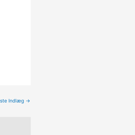
ste Indlæg
→