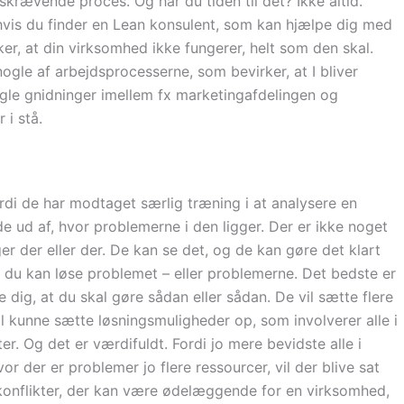
krævende proces. Og har du tiden til det? Ikke altid.
 hvis du finder en Lean konsulent, som kan hjælpe dig med
ker, at din virksomhed ikke fungerer, helt som den skal.
ogle af arbejdsprocesserne, som bevirker, at I bliver
gle gnidninger imellem fx marketingafdelingen og
 i stå.
rdi de har modtaget særlig træning i at analysere en
e ud af, hvor problemerne i den ligger. Der er ikke noget
er der eller der. De kan se det, og de kan gøre det klart
n du kan løse problemet – eller problemerne. Det bedste er
le dig, at du skal gøre sådan eller sådan. De vil sætte flere
il kunne sætte løsningsmuligheder op, som involverer alle i
r. Og det er værdifuldt. Fordi jo mere bevidste alle i
r der er problemer jo flere ressourcer, vil der blive sat
i konflikter, der kan være ødelæggende for en virksomhed,