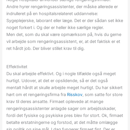
Andre hyrer rengøringsassistenter, der måske allerede er
indrulleret på en hospitalsrelateret uddannelse:
Sygeplejerske, laborant eller læge. Det er der sådan set ikke
noget forkert i. Og der er heller ikke særlige regler.
Men det, som du skal være opmærksom på, hvis du gerne
vil arbejde som rengøringsassistent, er, at det faktisk er et
ret hårdt job. Der bliver stillet krav til dig.
Effektivitet
Du skal arbejde effektivt. Og i nogle tilfælde også meget
hurtigt. Udover, at det er opslidende, så er det også
mentalt hårdt at skulle arbejde meget hurtigt. Du har sikkert
hørt om et rengøringsfirma fra
Risskov
, som satte for store
krav til deres ansatte. Firmaet oplevede at mange
rengøringsassistenter anlagde sager om arbejdsskader,
fordi det fysiske og psykiske pres blev for stort. Ok, firmaet
betalte erstatningerne og forstod, at det måtte omlægge
sin politik og sine mål. I dag fungerer firmaet fint. Der er