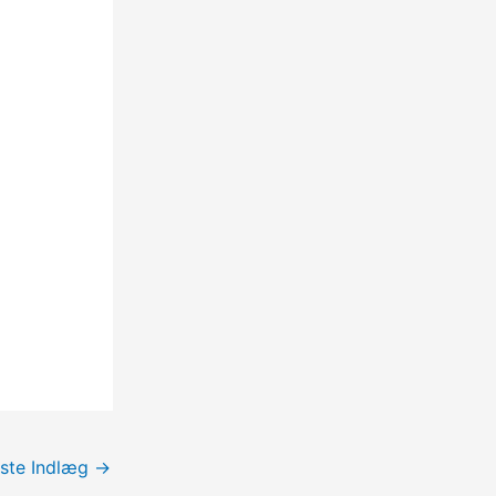
ste Indlæg
→