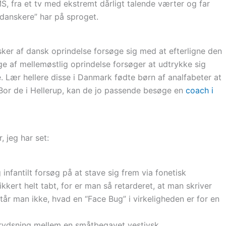
S, fra et tv med ekstremt dårligt talende værter og far
danskere” har på sproget.
ker af dansk oprindelse forsøge sig med at efterligne den
e af mellemøstlig oprindelse forsøger at udtrykke sig
. Lær hellere disse i Danmark fødte børn af analfabeter at
. Bor de i Hellerup, kan de jo passende besøge en
coach i
, jeg har set:
infantilt forsøg på at stave sig frem via fonetisk
kert helt tabt, for er man så retarderet, at man skriver
tår man ikke, hvad en “Face Bug” i virkeligheden er for en
krydsning mellem en småtbegavet vestjysk