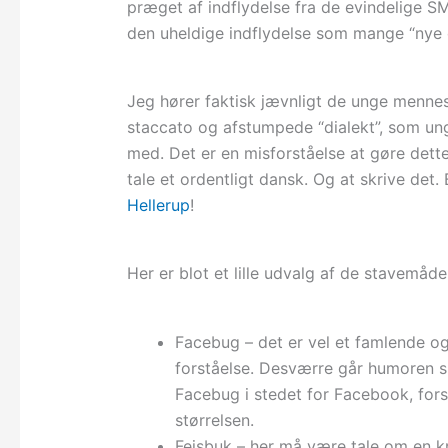
præget af indflydelse fra de evindelige SM
den uheldige indflydelse som mange “nye 
Jeg hører faktisk jævnligt de unge mennes
staccato og afstumpede “dialekt”, som ung
med. Det er en misforståelse at gøre dette
tale et ordentligt dansk. Og at skrive det
Hellerup
!
Her er blot et lille udvalg af de stavemåder
Facebug – det er vel et famlende og 
forståelse. Desværre går humoren sik
Facebug i stedet for Facebook, fors
størrelsen.
Fejsbuk – her må være tale om en 