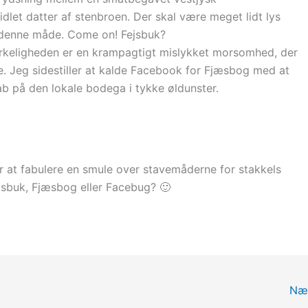
dlet datter af stenbroen. Der skal være meget lidt lys
å denne måde. Come on! Fejsbuk?
virkeligheden er en krampagtigt mislykket morsomhed, der
e. Jeg sidestiller at kalde Facebook for Fjæsbog med at
skab på den lokale bodega i tykke øldunster.
r at fabulere en smule over stavemåderne for stakkels
ejsbuk, Fjæsbog eller Facebug? 🙂
Næ