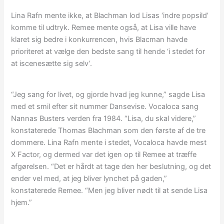
Lina Rafn mente ikke, at Blachman lod Lisas ‘indre popsild’
komme til udtryk. Remee mente også, at Lisa ville have
klaret sig bedre i konkurrencen, hvis Blacman havde
prioriteret at vælge den bedste sang til hende ‘i stedet for
at iscenesætte sig selv’.
“Jeg sang for livet, og gjorde hvad jeg kunne,” sagde Lisa
med et smil efter sit nummer Dansevise. Vocaloca sang
Nannas Busters verden fra 1984. “Lisa, du skal videre,”
konstaterede Thomas Blachman som den første af de tre
dommere. Lina Rafn mente i stedet, Vocaloca havde mest
X Factor, og dermed var det igen op til Remee at træffe
afgørelsen. “Det er hårdt at tage den her beslutning, og det
ender vel med, at jeg bliver lynchet på gaden,”
konstaterede Remee. “Men jeg bliver nødt til at sende Lisa
hjem.”