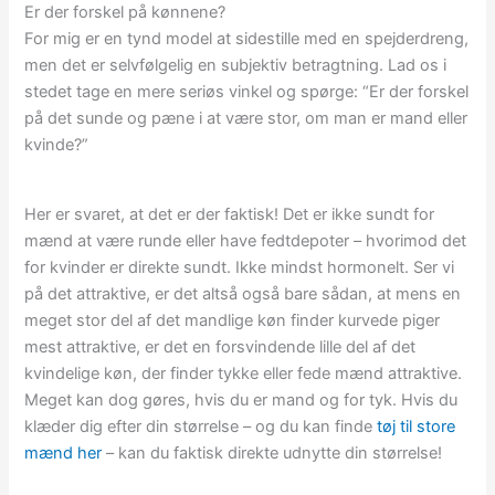
Er der forskel på kønnene?
For mig er en tynd model at sidestille med en spejderdreng,
men det er selvfølgelig en subjektiv betragtning. Lad os i
stedet tage en mere seriøs vinkel og spørge: “Er der forskel
på det sunde og pæne i at være stor, om man er mand eller
kvinde?”
Her er svaret, at det er der faktisk! Det er ikke sundt for
mænd at være runde eller have fedtdepoter – hvorimod det
for kvinder er direkte sundt. Ikke mindst hormonelt. Ser vi
på det attraktive, er det altså også bare sådan, at mens en
meget stor del af det mandlige køn finder kurvede piger
mest attraktive, er det en forsvindende lille del af det
kvindelige køn, der finder tykke eller fede mænd attraktive.
Meget kan dog gøres, hvis du er mand og for tyk. Hvis du
klæder dig efter din størrelse – og du kan finde
tøj til store
mænd her
– kan du faktisk direkte udnytte din størrelse!