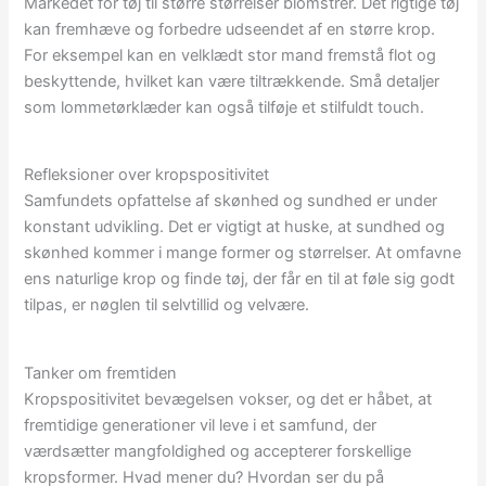
Markedet for tøj til større størrelser blomstrer. Det rigtige tøj
kan fremhæve og forbedre udseendet af en større krop.
For eksempel kan en velklædt stor mand fremstå flot og
beskyttende, hvilket kan være tiltrækkende. Små detaljer
som lommetørklæder kan også tilføje et stilfuldt touch.
Refleksioner over kropspositivitet
Samfundets opfattelse af skønhed og sundhed er under
konstant udvikling. Det er vigtigt at huske, at sundhed og
skønhed kommer i mange former og størrelser. At omfavne
ens naturlige krop og finde tøj, der får en til at føle sig godt
tilpas, er nøglen til selvtillid og velvære.
Tanker om fremtiden
Kropspositivitet bevægelsen vokser, og det er håbet, at
fremtidige generationer vil leve i et samfund, der
værdsætter mangfoldighed og accepterer forskellige
kropsformer. Hvad mener du? Hvordan ser du på