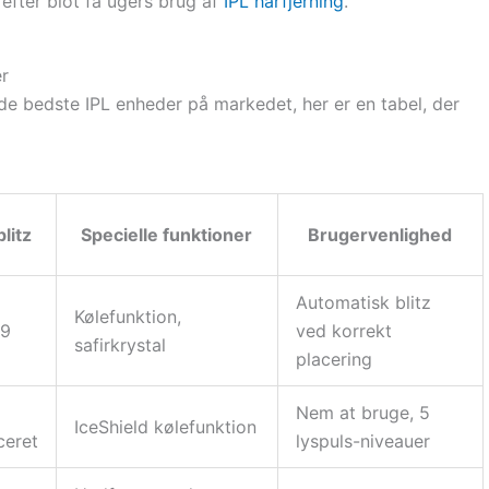
efter blot få ugers brug af
IPL hårfjerning
.
r
f de bedste IPL enheder på markedet, her er en tabel, der
blitz
Specielle funktioner
Brugervenlighed
Automatisk blitz
Kølefunktion,
99
ved korrekt
safirkrystal
placering
Nem at bruge, 5
IceShield kølefunktion
ceret
lyspuls-niveauer