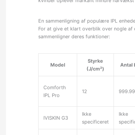
kvinder oplever markant mindre hårvækst 
En sammenligning af populære IPL enhede
For at give et klart overblik over nogle a
sammenligner deres funktioner:
Styrke
Model
Antal 
(J/cm²)
Comforth
12
999.9
IPL Pro
Ikke
Ikke
IVISKIN G3
specificeret
specifi