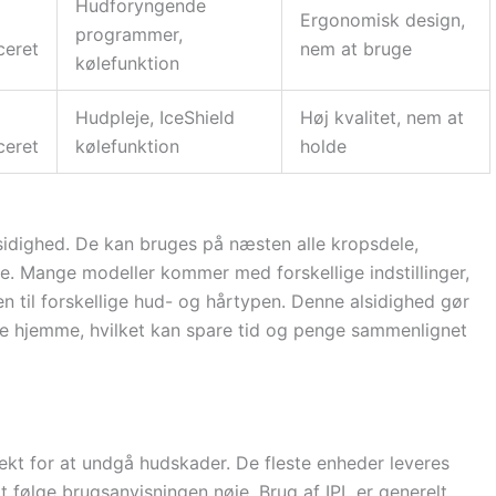
Hudforyngende
Ergonomisk design,
programmer,
ceret
nem at bruge
kølefunktion
Hudpleje, IceShield
Høj kvalitet, nem at
ceret
kølefunktion
holde
lsidighed. De kan bruges på næsten alle kropsdele,
nje. Mange modeller kommer med forskellige indstillinger,
n til forskellige hud- og hårtypen. Denne alsidighed gør
e hjemme, hvilket kan spare tid og penge sammenlignet
rekt for at undgå hudskader. De fleste enheder leveres
at følge brugsanvisningen nøje. Brug af IPL er generelt