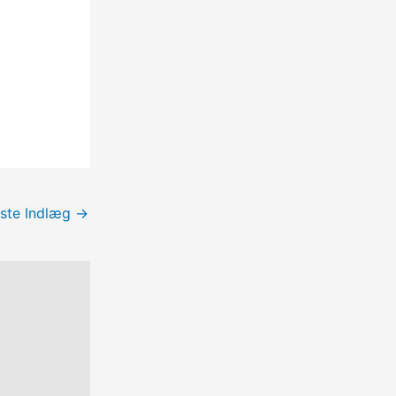
ste Indlæg
→