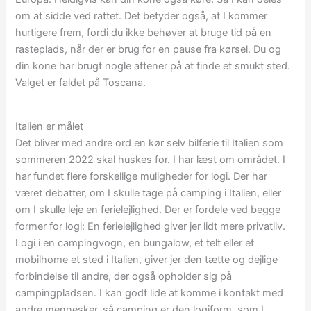
om at sidde ved rattet. Det betyder også, at I kommer
hurtigere frem, fordi du ikke behøver at bruge tid på en
rasteplads, når der er brug for en pause fra kørsel. Du og
din kone har brugt nogle aftener på at finde et smukt sted.
Valget er faldet på Toscana.
Italien er målet
Det bliver med andre ord en kør selv bilferie til Italien som
sommeren 2022 skal huskes for. I har læst om området. I
har fundet flere forskellige muligheder for logi. Der har
været debatter, om I skulle tage på camping i Italien, eller
om I skulle leje en ferielejlighed. Der er fordele ved begge
former for logi: En ferielejlighed giver jer lidt mere privatliv.
Logi i en campingvogn, en bungalow, et telt eller et
mobilhome et sted i Italien, giver jer den tætte og dejlige
forbindelse til andre, der også opholder sig på
campingpladsen. I kan godt lide at komme i kontakt med
andre mennesker, så camping er den logiform, som I