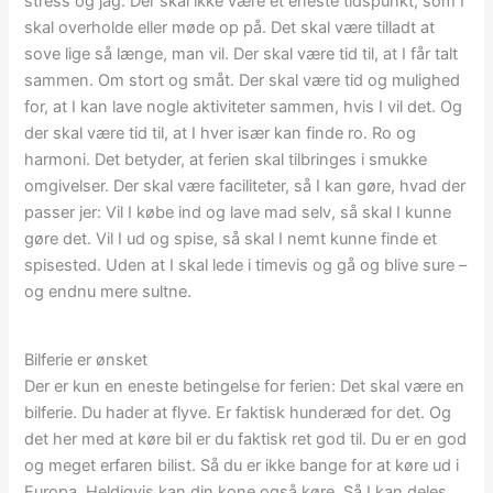
stress og jag. Der skal ikke være et eneste tidspunkt, som I
skal overholde eller møde op på. Det skal være tilladt at
sove lige så længe, man vil. Der skal være tid til, at I får talt
sammen. Om stort og småt. Der skal være tid og mulighed
for, at I kan lave nogle aktiviteter sammen, hvis I vil det. Og
der skal være tid til, at I hver især kan finde ro. Ro og
harmoni. Det betyder, at ferien skal tilbringes i smukke
omgivelser. Der skal være faciliteter, så I kan gøre, hvad der
passer jer: Vil I købe ind og lave mad selv, så skal I kunne
gøre det. Vil I ud og spise, så skal I nemt kunne finde et
spisested. Uden at I skal lede i timevis og gå og blive sure –
og endnu mere sultne.
Bilferie er ønsket
Der er kun en eneste betingelse for ferien: Det skal være en
bilferie. Du hader at flyve. Er faktisk hunderæd for det. Og
det her med at køre bil er du faktisk ret god til. Du er en god
og meget erfaren bilist. Så du er ikke bange for at køre ud i
Europa. Heldigvis kan din kone også køre. Så I kan deles