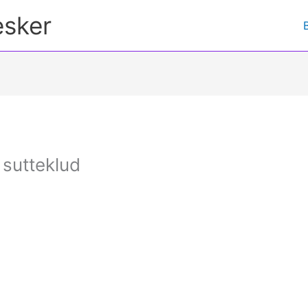
esker
 sutteklud