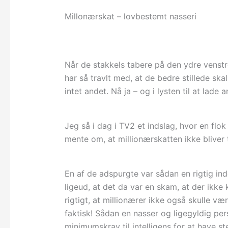
Millonærskat – lovbestemt nasseri
Når de stakkels tabere på den ydre venst
har så travlt med, at de bedre stillede sk
intet andet. Nå ja – og i lysten til at lade
Jeg så i dag i TV2 et indslag, hvor en fl
mente om, at millionærskatten ikke bliver
En af de adspurgte var sådan en rigtig i
ligeud, at det da var en skam, at der ikke
rigtigt, at millionærer ikke også skulle væ
faktisk! Sådan en nasser og ligegyldig per
minimumskrav til intelligens for at have s