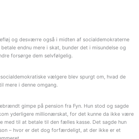
refløj og desværre også i midten af socialdemokraterne
al betale endnu mere i skat, bunder det i misundelse og
 andre forsørge dem selvfølgelig.
ok socialdemokratiske vælgere blev spurgt om, hvad de
 til mere i denne omgang.
ndebrændt gimpe på pension fra Fyn. Hun stod og sagde
 kom yderligere millionærskat, for det kunne da ikke være
re med til at betale til den fælles kasse. Det sagde hun
son – hvor er det dog forfærdeligt, at der ikke er et
temmeret.