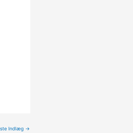
ste Indlæg
→