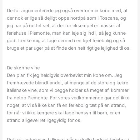
Derfor argumenterede jeg også overfor min kone med, at
der nok er lige så dejligt oppe nordpå som i Toscana, og
jeg har på nettet set, at der for eksempel er masser af
feriehuse i Piemonte, man kan leje sig ind i, så jeg kunne
godt tænke mig at tage derned i en lejet feriebolig og så
bruge et par uger på at finde den helt rigtige lejlighed til os.
De skønne vine
Den plan fik jeg heldigvis overbevist min kone om. Jeg
fremhævede blandt andet, at mange af de store og lækre
italienske vine, som vi begge holder så meget af, kommer
fra netop Piemonte. For vores vedkommende gør det ikke
noget, at vi så ikke kan få en feriebolig tæt på en strand,
for når vi ikke længere skal tage hensyn til børn, er en
strand alligevel ret ligegyldig for os.
Det var anderledes tidligere, når vi skulle finde et feriehus i