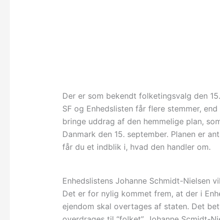
Der er som bekendt folketingsvalg den 1
SF og Enhedslisten får flere stemmer, end 
bringe uddrag af den hemmelige plan, som 
Danmark den 15. september. Planen er ant
får du et indblik i, hvad den handler om.
Enhedslistens Johanne Schmidt-Nielsen vil
Det er for nylig kommet frem, at der i Enh
ejendom skal overtages af staten. Det bet
overdrages til “folket”. Johanne Scmidt-Ni