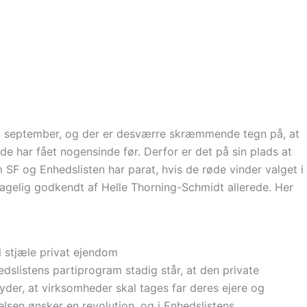
5. september, og der er desværre skræmmende tegn på, at
de har fået nogensinde før. Derfor er det på sin plads at
SF og Enhedslisten har parat, hvis de røde vinder valget i
agelig godkendt af Helle Thorning-Schmidt allerede. Her
 stjæle privat ejendom
edslistens partiprogram stadig står, at den private
yder, at virksomheder skal tages far deres ejere og
elsen ønsker en revolution, og i Enhedslistens