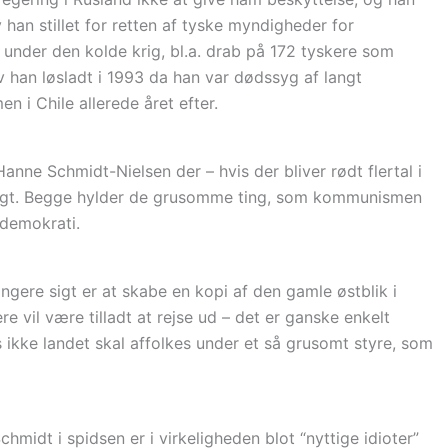
v han stillet for retten af tyske myndigheder for
 under den kolde krig, bl.a. drab på 172 tyskere som
lev han løsladt i 1993 da han var dødssyg af langt
i Chile allerede året efter.
nne Schmidt-Nielsen der – hvis der bliver rødt flertal i
gt. Begge hylder de grusomme ting, som kommunismen
 demokrati.
længere sigt er at skabe en kopi af den gamle østblik i
 vil være tilladt at rejse ud – det er ganske enkelt
is ikke landet skal affolkes under et så grusomt styre, som
idt i spidsen er i virkeligheden blot “nyttige idioter”