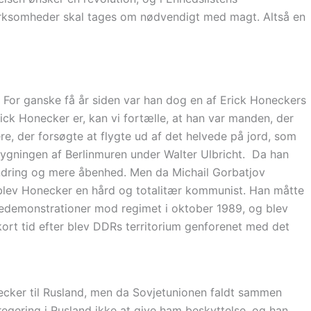
 virksomheder skal tages om nødvendigt med magt. Altså en
. For ganske få år siden var han dog en af Erick Honeckers
rick Honecker er, kan vi fortælle, at han var manden, der
re, der forsøgte at flygte ud af det helvede på jord, som
bygningen af Berlinmuren under Walter Ulbricht. Da han
andring og mere åbenhed. Men da Michail Gorbatjov
rblev Honecker en hård og totalitær kommunist. Han måtte
sedemonstrationer mod regimet i oktober 1989, og blev
kort tid efter blev DDRs territorium genforenet med det
ecker til Rusland, men da Sovjetunionen faldt sammen
gering i Rusland ikke at give ham beskyttelse, og han