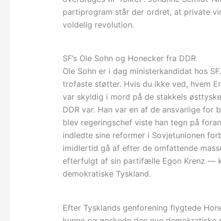
partiprogram står der ordret, at private
voldelig revolution.
SF’s Ole Sohn og Honecker fra DDR
Ole Sohn er i dag ministerkandidat hos SF
trofaste støtter. Hvis du ikke ved, hvem E
var skyldig i mord på de stakkels østtyske
DDR var. Han var en af de ansvarlige for 
blev regeringschef viste han tegn på for
indledte sine reformer i Sovjetunionen fo
imidlertid gå af efter de omfattende mas
efterfulgt af sin partifælle Egon Krenz — 
demokratiske Tyskland.
Efter Tysklands genforening flygtede Hon
kunne og ønskede den nye demokratiske re