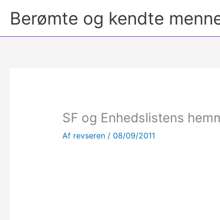
Berømte og kendte menn
SF og Enhedslistens hemm
Af
revseren
/
08/09/2011