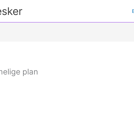
esker
elige plan