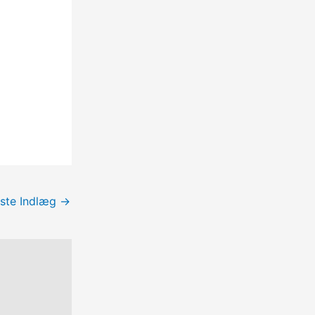
ste Indlæg
→